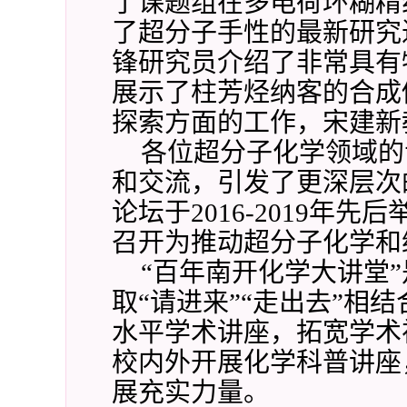
了课题组在多电荷环糊精
了超分子手性的最新研究
锋研究员介绍了非常具有
展示了柱芳烃纳客的合成
探索方面的工作，宋建新
各位超分子化学领域的
和交流，引发了更深层次
论坛于
2016-2019
年先后
召开为推动超分子化学和
“
百年南开化学大讲堂
”
取
“
请进来
”“
走出去
”
相结
水平学术讲座，拓宽学术
校内外开展化学科普讲座
展充实力量。